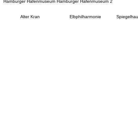
Hamburger Hafenmuseum
Hamburger Hafenmuseum 2
Alter Kran
Elbphilharmonie
Spiegelha